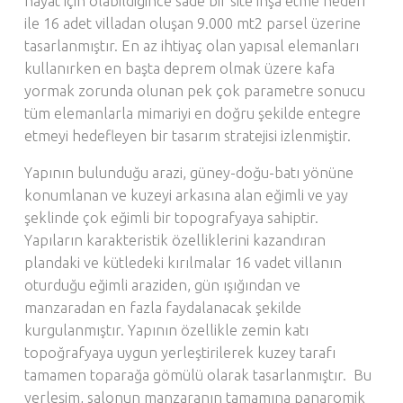
hayat için olabildiğince sade bir site inşa etme hedefi
ile 16 adet villadan oluşan 9.000 mt2 parsel üzerine
tasarlanmıştır. En az ihtiyaç olan yapısal elemanları
kullanırken en başta deprem olmak üzere kafa
yormak zorunda olunan pek çok parametre sonucu
tüm elemanlarla mimariyi en doğru şekilde entegre
etmeyi hedefleyen bir tasarım stratejisi izlenmiştir.
Yapının bulunduğu arazi, güney-doğu-batı yönüne
konumlanan ve kuzeyi arkasına alan eğimli ve yay
şeklinde çok eğimli bir topografyaya sahiptir.
Yapıların karakteristik özelliklerini kazandıran
plandaki ve kütledeki kırılmalar 16 vadet villanın
oturduğu eğimli araziden, gün ışığından ve
manzaradan en fazla faydalanacak şekilde
kurgulanmıştır. Yapının özellikle zemin katı
topoğrafyaya uygun yerleştirilerek kuzey tarafı
tamamen toparağa gömülü olarak tasarlanmıştır. Bu
yerleşim, salonun manzaranın tamamına panaromik